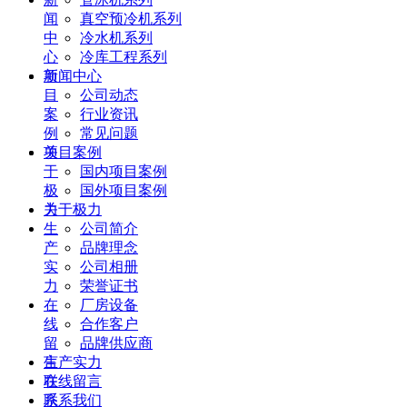
闻
真空预冷机系列
中
冷水机系列
心
冷库工程系列
项
新闻中心
目
公司动态
案
行业资讯
例
常见问题
关
项目案例
于
国内项目案例
极
国外项目案例
力
关于极力
生
公司简介
产
品牌理念
实
公司相册
力
荣誉证书
在
厂房设备
线
合作客户
留
品牌供应商
言
生产实力
联
在线留言
系
联系我们