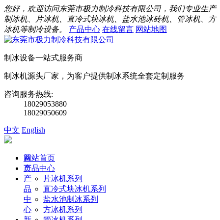
您好，欢迎访问东莞市极力制冷科技有限公司，我们专业生产
制冰机、片冰机、直冷式块冰机、盐水池冰砖机、管冰机、方
冰机等制冷设备。
产品中心
在线留言
网站地图
制冰设备一站式服务商
制冰机源头厂家，为客户提供制冰系统全套定制服务
咨询服务热线:
18029053880
18029050609
中文
English
首
网站首页
页
产品中心
产
片冰机系列
品
直冷式块冰机系列
中
盐水池制冰系列
心
方冰机系列
新
管冰机系列